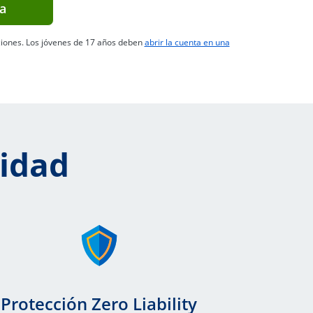
Abre superposición
a
en la misma página a la sección de Comparar Cuentas
iones. Los jóvenes de 17 años deben
abrir la cuenta en una
lidad
Protección Zero Liability