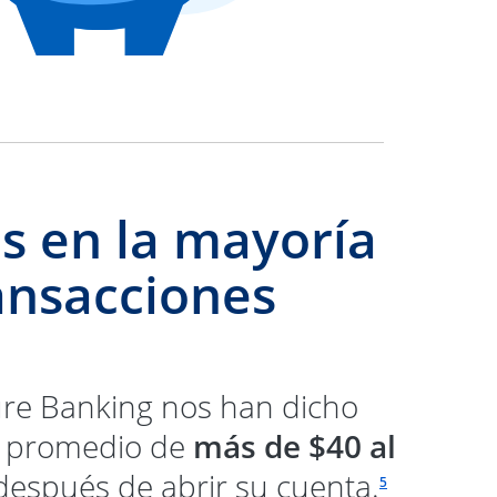
os en la mayoría
ransacciones
ure Banking nos han dicho
n promedio de
más de $40 al
Enlace en la mism
después de abrir su cuenta.
5