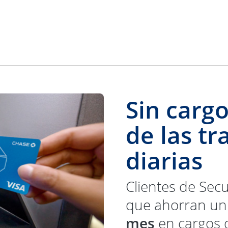
osición
Sin carg
de las t
diarias
Clientes de Sec
que ahorran u
mes
en cargos 