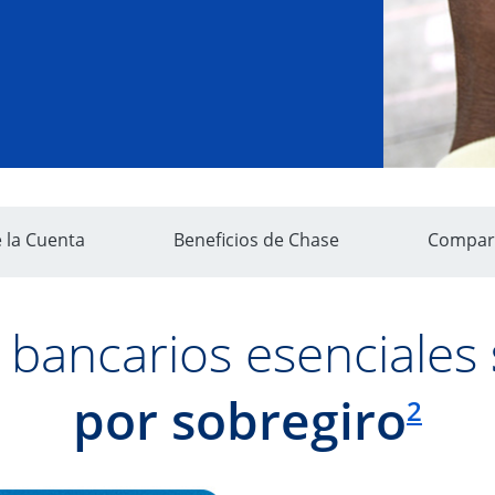
ión
Enlace en la misma página para la sección de Det
Enlace en la misma
e la Cuenta
Beneficios de Chase
Compar
 bancarios esenciales
Enlac
por sobregiro
2