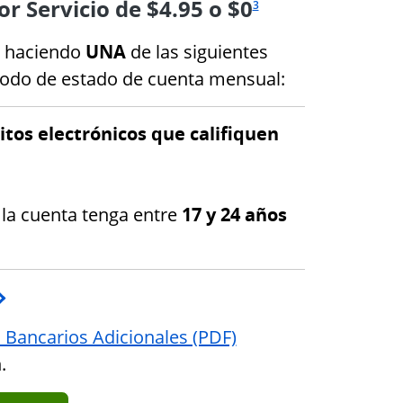
r Servicio de $4.95 o $0
3
o haciendo
UNA
de las siguientes
íodo de estado de cuenta mensual:
tos electrónicos que califiquen
 la cuenta tenga entre
17 y 24 años
página a la referencia a pie de página 4
Abre superposición
Abre en una ventan
Abre en una ventan
s Bancarios Adicionales (PDF)
.