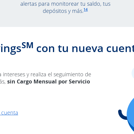
alertas para monitorear tu saldo, tus
Enlace en la misma página a
14
depósitos y más.
SM
ings
con tu nueva cuen
ntereses y realiza el seguimiento de
ás,
sin Cargo Mensual por Servicio
opens overlay
Abre superposición
a cuenta