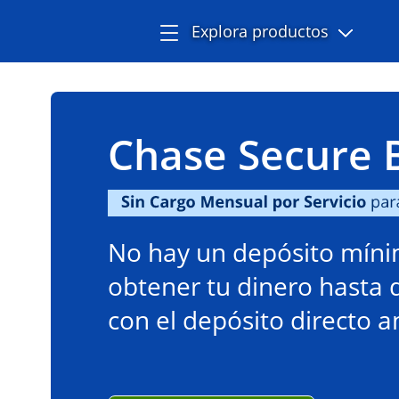
SM
Detalles de la
Abre el 
Muestra el menú lateral
Explora productos
Chase Secure 
Sin Cargo Mensual por Servicio para jó
No hay un depósito míni
obtener tu dinero hasta 
con el depósito directo a