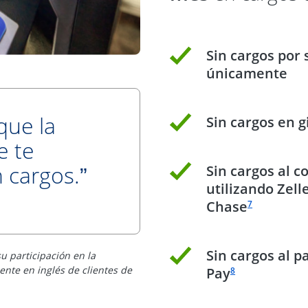
marcas de veri
Sin cargos por 
únicamente
que la
marcas de veri
Sin cargos en g
e te
n cargos.
marcas de veri
Sin cargos al c
”
utilizando Zell
ferencia a pie de página 9
Enlace en la m
Chase
7
marcas de veri
Sin cargos al 
u participación en la
Enlace en la misma
ente en inglés de clientes de
Pay
8