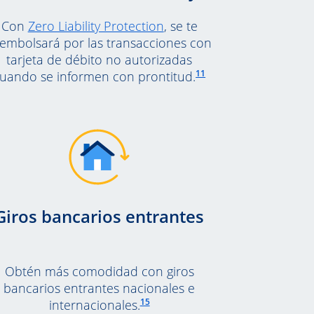
Abre en una ventana nue
Con
Zero Liability Protection
, se te
embolsará por las transacciones con
tarjeta de débito no autorizadas
referencia a pie de página 1
Enlace en la misma página a
11
uando se informen con prontitud.
Giros bancarios entrantes
Obtén más comodidad con giros
bancarios entrantes nacionales e
Enlace en la misma página a la referencia
 a pie de página 13
15
internacionales.