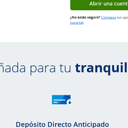
Abrir una cuent
Enlace 
¿No estás seguro?
Compara
tus opc
Abre en una ventana nueva
sucursal
.
ñada para tu
tranqui
Depósito Directo Anticipado