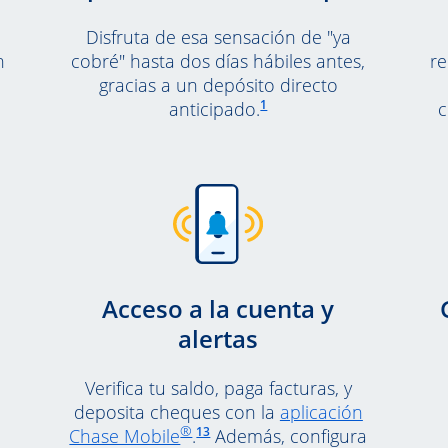
Disfruta de esa sensación de "ya
n
cobré" hasta dos días hábiles antes,
re
gracias a un depósito directo
ace en la misma página a la referencia a pie de página 10
Enlace en la misma página a la 
1
anticipado.
c
Acceso a la cuenta y
alertas
Verifica tu saldo, paga facturas, y
deposita cheques con la
aplicación
Enlace en la misma página a la referencia
®
Abre en una ventana nueva
13
Chase Mobile
.
Además, configura