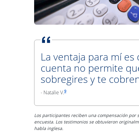
La ventaja para mí es 
cuenta no permite qu
sobregires y te cobre
Enlace en la misma página a la re
9
- Natalie V.
Los participantes reciben una compensación por s
encuesta. Los testimonios se obtuvieron originalm
habla inglesa.