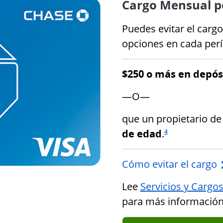
Cargo Mensual po
Puedes evitar el carg
opciones en cada per
$250 o más en depósi
—O—
que un propietario de
Enlace en la misma 
de edad
.
4
Cómo evitar el cargo
Lee
Servicios y Cargo
para más información