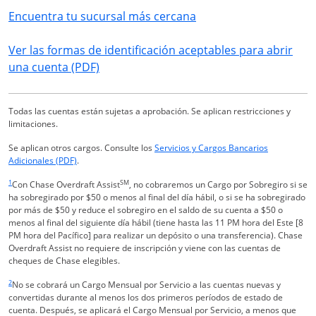
Abre en una ventana 
Encuentra tu sucursal más cercana
Ver las formas de identificación aceptables para abrir
Abre en una ventana nueva
una cuenta (PDF)
Todas las cuentas están sujetas a aprobación. Se aplican restricciones y
limitaciones.
Se aplican otros cargos. Consulte los
Servicios y Cargos Bancarios
Abre en una ventana nueva
Adicionales (PDF)
.
Enlace en la misma página Vuelve a la referencia a pie de página
1
SM
Con Chase Overdraft Assist
, no cobraremos un Cargo por Sobregiro si se
ha sobregirado por $50 o menos al final del día hábil, o si se ha sobregirado
por más de $50 y reduce el sobregiro en el saldo de su cuenta a $50 o
menos al final del siguiente día hábil (tiene hasta las 11 PM hora del Este [8
PM hora del Pacífico] para realizar un depósito o una transferencia). Chase
Overdraft Assist no requiere de inscripción y viene con las cuentas de
cheques de Chase elegibles.
Enlace en la misma página Vuelve a la referencia a pie de página
2
No se cobrará un Cargo Mensual por Servicio a las cuentas nuevas y
convertidas durante al menos los dos primeros períodos de estado de
cuenta. Después, se aplicará el Cargo Mensual por Servicio, a menos que