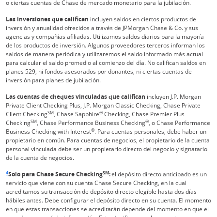
o ciertas cuentas de Chase de mercado monetario para la jubilación.
Las inversiones que califican
incluyen saldos en ciertos productos de
inversión y anualidad ofrecidos a través de JPMorgan Chase & Co. y sus
agencias y compañías afiliadas. Utilizamos saldos diarios para la mayoría
de los productos de inversión. Algunos proveedores terceros informan los
saldos de manera periódica y utilizaremos el saldo informado más actual
para calcular el saldo promedio al comienzo del día. No califican saldos en
planes 529, ni fondos asesorados por donantes, ni ciertas cuentas de
inversión para planes de jubilación.
Las cuentas de cheques vinculadas que califican
incluyen J.P. Morgan
Private Client Checking Plus, J.P. Morgan Classic Checking, Chase Private
SM
®
Client Checking
, Chase Sapphire
Checking, Chase Premier Plus
SM
®
Checking
, Chase Performance Business Checking
, o Chase Performance
®
Business Checking with Interest
. Para cuentas personales, debe haber un
propietario en común. Para cuentas de negocios, el propietario de la cuenta
personal vinculada debe ser un propietario directo del negocio y signatario
de la cuenta de negocios.
Enlace en la misma página Vuelve a la referencia a pie de página
4
SM
Solo para Chase Secure Checking
:
el depósito directo anticipado es un
servicio que viene con su cuenta Chase Secure Checking, en la cual
acreditamos su transacción de depósito directo elegible hasta dos días
hábiles antes. Debe configurar el depósito directo en su cuenta. El momento
en que estas transacciones se acreditarán depende del momento en que el