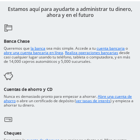
Estamos aquí para ayudarte a administrar tu dinero,
ahora y en el futuro
Banca Chase
Abre en una ventana nueva
Vuelve a 
Queremos que
la banca
sea más simple. Accede a tu
cuenta bancaria
o
Vuelve a la parte superior de la página
Abre en una
abre una cuenta bancaria en línea
.
Realiza operaciones bancarias
desde
casi cualquier lugar usando tu teléfono, tableta o computadora, y en más
de 14,000 cajeros automáticos y 5,000 sucursales.
Cuentas de ahorro y CD
Nunca es demasiado pronto para empezar a ahorrar.
Abre una cuenta de
Abre en una ventana nueva
Abre en una ven
ahorro
o abre un certificado de depósito (
ver tasas de interés
) y empieza a
ahorrar tu dinero.
Cheques
Vuelve a la parte superior de la página