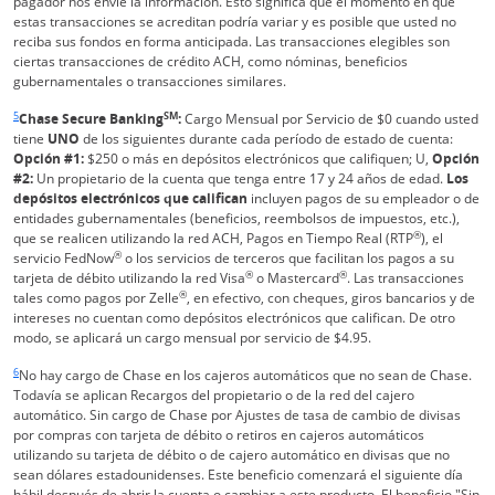
pagador nos envíe la información. Esto significa que el momento en que
estas transacciones se acreditan podría variar y es posible que usted no
reciba sus fondos en forma anticipada. Las transacciones elegibles son
ciertas transacciones de crédito ACH, como nóminas, beneficios
gubernamentales o transacciones similares.
Enlace en la misma página Vuelve a la referencia a pie de página
5
SM
Chase Secure Banking
:
Cargo Mensual por Servicio de $0 cuando usted
tiene
UNO
de los siguientes durante cada período de estado de cuenta:
Opción #1:
$250 o más en depósitos electrónicos que califiquen; U,
Opción
#2:
Un propietario de la cuenta que tenga entre 17 y 24 años de edad.
Los
depósitos electrónicos que califican
incluyen pagos de su empleador o de
entidades gubernamentales (beneficios, reembolsos de impuestos, etc.),
®
que se realicen utilizando la red ACH, Pagos en Tiempo Real (RTP
), el
®
servicio FedNow
o los servicios de terceros que facilitan los pagos a su
®
®
tarjeta de débito utilizando la red Visa
o Mastercard
. Las transacciones
®
tales como pagos por Zelle
, en efectivo, con cheques, giros bancarios y de
intereses no cuentan como depósitos electrónicos que califican. De otro
modo, se aplicará un cargo mensual por servicio de $4.95.
Enlace en la misma página Vuelve a la referencia a pie de página
6
No hay cargo de Chase en los cajeros automáticos que no sean de Chase.
Todavía se aplican Recargos del propietario o de la red del cajero
automático. Sin cargo de Chase por Ajustes de tasa de cambio de divisas
por compras con tarjeta de débito o retiros en cajeros automáticos
utilizando su tarjeta de débito o de cajero automático en divisas que no
sean dólares estadounidenses. Este beneficio comenzará el siguiente día
hábil después de abrir la cuenta o cambiar a este producto. El beneficio "Sin