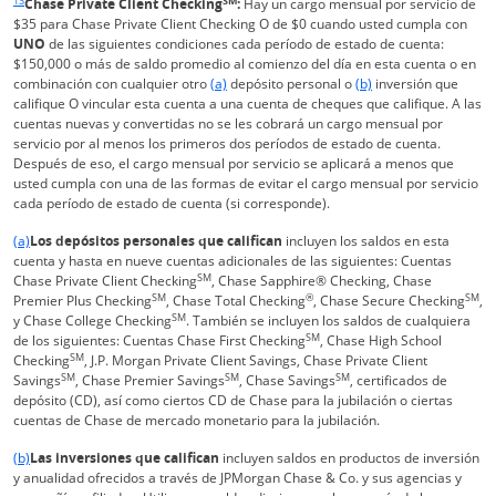
13
SM
Chase Private Client Checking
:
Hay un cargo mensual por servicio de
$35 para Chase Private Client Checking O de $0 cuando usted cumpla con
UNO
de las siguientes condiciones cada período de estado de cuenta:
$150,000 o más de saldo promedio al comienzo del día en esta cuenta o en
Enlace en la misma página a la referencia a p
Enlace en la misma pág
combinación con cualquier otro
(a)
depósito personal o
(b)
inversión que
califique O vincular esta cuenta a una cuenta de cheques que califique. A las
cuentas nuevas y convertidas no se les cobrará un cargo mensual por
servicio por al menos los primeros dos períodos de estado de cuenta.
Después de eso, el cargo mensual por servicio se aplicará a menos que
usted cumpla con una de las formas de evitar el cargo mensual por servicio
cada período de estado de cuenta (si corresponde).
Enlace en la misma página Vuelve a la referencia a pie de página
(a)
Los depósitos personales que califican
incluyen los saldos en esta
cuenta y hasta en nueve cuentas adicionales de las siguientes: Cuentas
SM
Chase Private Client Checking
, Chase Sapphire® Checking, Chase
SM
®
SM
Premier Plus Checking
, Chase Total Checking
, Chase Secure Checking
,
SM
y Chase College Checking
. También se incluyen los saldos de cualquiera
SM
de los siguientes: Cuentas Chase First Checking
, Chase High School
SM
Checking
, J.P. Morgan Private Client Savings, Chase Private Client
SM
SM
SM
Savings
, Chase Premier Savings
, Chase Savings
, certificados de
depósito (CD), así como ciertos CD de Chase para la jubilación o ciertas
cuentas de Chase de mercado monetario para la jubilación.
Enlace en la misma página Vuelve a la referencia a pie de página
(b)
Las inversiones que califican
incluyen saldos en productos de inversión
y anualidad ofrecidos a través de JPMorgan Chase & Co. y sus agencias y