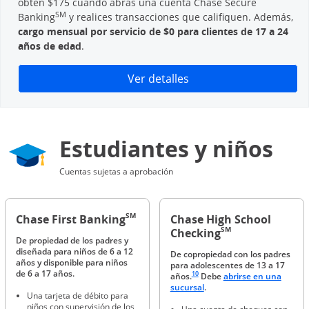
obtén $175 cuando abras una cuenta Chase Secure
SM
Banking
y realices transacciones que califiquen. Además,
cargo mensual por servicio de $0 para clientes de 17 a 24
años de edad
.
Abre superposición
Ver detalles
Estudiantes y niños
Cuentas sujetas a aprobación
SM
Chase First Banking
Chase High School
SM
Checking
De propiedad de los padres y
diseñada para niños de 6 a 12
De copropiedad con los padres
años y disponible para niños
para adolescentes de 13 a 17
Enlace en la misma página a la referenc
de 6 a 17 años.
10
años.
Debe
abrirse en una
Abre en una ventana nue
sucursal
.
Una tarjeta de débito para
niños con supervisión de los