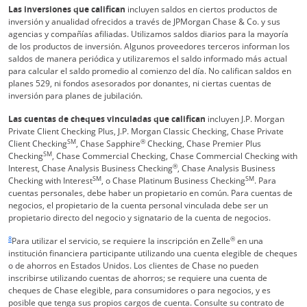
Las inversiones que califican
incluyen saldos en ciertos productos de
inversión y anualidad ofrecidos a través de JPMorgan Chase & Co. y sus
agencias y compañías afiliadas. Utilizamos saldos diarios para la mayoría
de los productos de inversión. Algunos proveedores terceros informan los
saldos de manera periódica y utilizaremos el saldo informado más actual
para calcular el saldo promedio al comienzo del día. No califican saldos en
planes 529, ni fondos asesorados por donantes, ni ciertas cuentas de
inversión para planes de jubilación.
Las cuentas de cheques vinculadas que califican
incluyen J.P. Morgan
Private Client Checking Plus, J.P. Morgan Classic Checking, Chase Private
SM
®
Client Checking
, Chase Sapphire
Checking, Chase Premier Plus
SM
Checking
, Chase Commercial Checking, Chase Commercial Checking with
®
Interest, Chase Analysis Business Checking
, Chase Analysis Business
SM
SM
Checking with Interest
, o Chase Platinum Business Checking
. Para
cuentas personales, debe haber un propietario en común. Para cuentas de
negocios, el propietario de la cuenta personal vinculada debe ser un
propietario directo del negocio y signatario de la cuenta de negocios.
Enlace en la misma página Vuelve a la referencia a pie de página
8
®
Para utilizar el servicio, se requiere la inscripción en Zelle
en una
institución financiera participante utilizando una cuenta elegible de cheques
o de ahorros en Estados Unidos. Los clientes de Chase no pueden
inscribirse utilizando cuentas de ahorros; se requiere una cuenta de
cheques de Chase elegible, para consumidores o para negocios, y es
posible que tenga sus propios cargos de cuenta. Consulte su contrato de