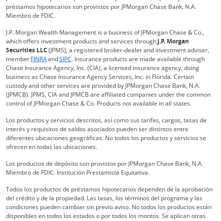
préstamos hipotecarios son provistos por JPMorgan Chase Bank, N.A.
Miembro de FDIC.
J.P. Morgan Wealth Management is a business of JPMorgan Chase & Co.,
which offers investment products and services through
J.P. Morgan
Securities LLC
(JPMS), a registered broker-dealer and investment adviser,
Abre superposición
Abre superposición
member
FINRA
and
SIPC
. Insurance products are made available through
Chase Insurance Agency, Inc. (CIA), a licensed insurance agency, doing
business as Chase Insurance Agency Services, Inc. in Florida. Certain
custody and other services are provided by JPMorgan Chase Bank, N.A.
(JPMCB). JPMS, CIA and JPMCB are affiliated companies under the common
control of JPMorgan Chase & Co. Products not available in all states.
Los productos y servicios descritos, así como sus tarifas, cargos, tasas de
interés y requisitos de saldos asociados pueden ser distintos entre
diferentes ubicaciones geográficas. No todos los productos y servicios se
ofrecen en todas las ubicaciones.
Los productos de depósito son provistos por JPMorgan Chase Bank, N.A.
Miembro de FDIC. Institución Prestamista Equitativa.
Todos los productos de préstamos hipotecarios dependen de la aprobación
del crédito y de la propiedad. Las tasas, los términos del programa y las
condiciones pueden cambiar sin previo aviso. No todos los productos están
disponibles en todos los estados o por todos los montos. Se aplican otras