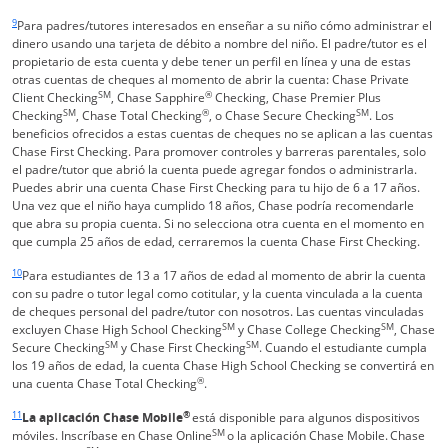
Enlace en la misma página Vuelve a la referencia a pie de página
9
Para padres/tutores interesados en enseñar a su niño cómo administrar el
dinero usando una tarjeta de débito a nombre del niño. El padre/tutor es el
propietario de esta cuenta y debe tener un perfil en línea y una de estas
otras cuentas de cheques al momento de abrir la cuenta: Chase Private
SM
®
Client Checking
, Chase Sapphire
Checking, Chase Premier Plus
SM
®
SM
Checking
, Chase Total Checking
, o Chase Secure Checking
. Los
beneficios ofrecidos a estas cuentas de cheques no se aplican a las cuentas
Chase First Checking. Para promover controles y barreras parentales, solo
el padre/tutor que abrió la cuenta puede agregar fondos o administrarla.
Puedes abrir una cuenta Chase First Checking para tu hijo de 6 a 17 años.
Una vez que el niño haya cumplido 18 años, Chase podría recomendarle
que abra su propia cuenta. Si no selecciona otra cuenta en el momento en
que cumpla 25 años de edad, cerraremos la cuenta Chase First Checking.
Enlace en la misma página Vuelve a la referencia a pie de página
10
Para estudiantes de 13 a 17 años de edad al momento de abrir la cuenta
con su padre o tutor legal como cotitular, y la cuenta vinculada a la cuenta
de cheques personal del padre/tutor con nosotros. Las cuentas vinculadas
SM
SM
excluyen Chase High School Checking
y Chase College Checking
, Chase
SM
SM
Secure Checking
y Chase First Checking
. Cuando el estudiante cumpla
los 19 años de edad, la cuenta Chase High School Checking se convertirá en
®
una cuenta Chase Total Checking
.
Enlace en la misma página Vuelve a la referencia a pie de página
11
®
La aplicación Chase Mobile
está disponible para algunos dispositivos
SM
móviles. Inscríbase en Chase Online
o la aplicación Chase Mobile. Chase