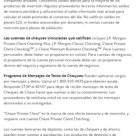
compañías afiliadas. Utilizamos saldos diarios para la mayoría de los
productos de inversión. Algunos proveedores terceros informan los saldos
de manera periódica y utilizaremos el saldo informado más actual para
calcular el saldo promedio al comienzo del día. No califican saldos en
planes 529, ni fondos asesorados por donantes, ni ciertas cuentas de
inversión para planes de jubilación.
Las cuentas de cheques vinculadas que califican
incluyen J.P. Morgan
Private Client Checking Plus, J.P. Morgan Classic Checking, Chase Private
SM
SM
Client Checking
, o Chase Platinum Business Checking
. Para cuentas
personales, debe haber un propietario en común. Para cuentas de negocios,
el propietario de la cuenta personal vinculada debe ser un propietario
directo del negocio y signatario de la cuenta de negocios.
Programa de Mensajes de Texto de Cheques:
Pueden aplicarse cargos
por mensajes y datos. Llama al 1-800-935-9935 para obtener ayuda.
Responde STOP al 40107 para dejar de recibir mensajes de texto de
Cheques de Chase hasta que vuelvas a dar tu consentimiento. Los
proveedores de telefonía móvil no son responsables de los mensajes
demorados o no entregados.
"Chase Private Client" es la marca de una oferta bancaria y de inversión, y
requiere una cuenta Chase Private Client Checking.
Las cuentas bancarias de depósito, como las de cheques y de ahorro,
pueden estar sujetas a aprobación. Los productos de depósito y de