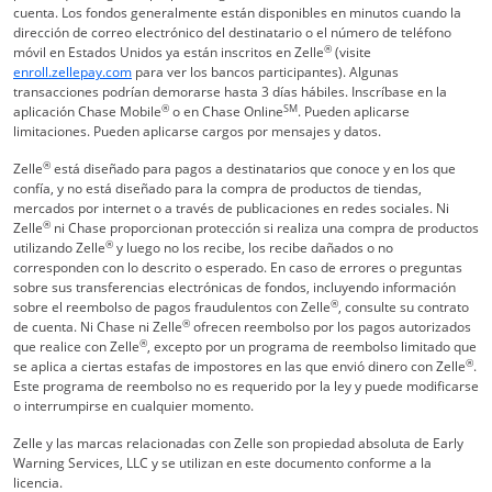
cuenta. Los fondos generalmente están disponibles en minutos cuando la
dirección de correo electrónico del destinatario o el número de teléfono
®
móvil en Estados Unidos ya están inscritos en Zelle
(visite
Abre superposición
enroll.zellepay.com
para ver los bancos participantes). Algunas
transacciones podrían demorarse hasta 3 días hábiles. Inscríbase en la
®
SM
aplicación Chase Mobile
o en Chase Online
. Pueden aplicarse
limitaciones. Pueden aplicarse cargos por mensajes y datos.
®
Zelle
está diseñado para pagos a destinatarios que conoce y en los que
confía, y no está diseñado para la compra de productos de tiendas,
mercados por internet o a través de publicaciones en redes sociales. Ni
®
Zelle
ni Chase proporcionan protección si realiza una compra de productos
®
utilizando Zelle
y luego no los recibe, los recibe dañados o no
corresponden con lo descrito o esperado. En caso de errores o preguntas
sobre sus transferencias electrónicas de fondos, incluyendo información
®
sobre el reembolso de pagos fraudulentos con Zelle
, consulte su contrato
®
de cuenta. Ni Chase ni Zelle
ofrecen reembolso por los pagos autorizados
®
que realice con Zelle
, excepto por un programa de reembolso limitado que
®
se aplica a ciertas estafas de impostores en las que envió dinero con Zelle
.
Este programa de reembolso no es requerido por la ley y puede modificarse
o interrumpirse en cualquier momento.
Zelle y las marcas relacionadas con Zelle son propiedad absoluta de Early
Warning Services, LLC y se utilizan en este documento conforme a la
licencia.