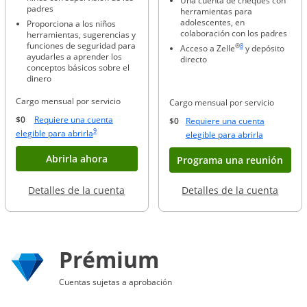
Una cuenta de cheques con
padres
herramientas para
adolescentes, en
Proporciona a los niños
colaboración con los padres
herramientas, sugerencias y
Enlace en la misma pági
funciones de seguridad para
®
8
Acceso a Zelle
y depósito
ayudarles a aprender los
directo
conceptos básicos sobre el
dinero
Cargo mensual por servicio
Cargo mensual por servicio
$0
Requiere una cuenta
$0
Requiere una cuenta
Enlace en la misma página a la referencia a pie de página
9
Abre superposición
elegible para abrirla
Abre super
elegible para abrirla
Abre superposición
Abrirla ahora
Abre
Programa una reunión
Abre superposición
Abre 
Detalles de la cuenta
Detalles de la cuenta
Prémium
Cuentas sujetas a aprobación