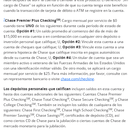
cargo de Chase" se aplica en función de que su cuenta tenga este beneficio
cuando la transacción de tarjeta de débito o ATM se registre en la cuenta.
Enlace en la misma página Vuelve a la referencia a pie de página
7
SM
Chase Premier Plus Checking
:
Cargo mensual por servicio de $0
cuando tiene
UNO
de los siguientes durante cada período de estado de
cuenta:
Opción #1:
Un saldo promedio al comienzo del día de más de
$15,000 en esta cuenta o en combinación con cualquier otro depósito o
inversión personal que califique; U,
Opción #2:
Vincule esta cuenta a una
cuenta de cheques que califique; U,
Opción #3:
Vincule esta cuenta a una
primera hipoteca de Chase que califique inscrita en pagos automáticos
desde su cuenta de Chase; U,
Opción #4:
Un titular de cuenta que sea un
miembro activo o veterano de las Fuerzas Armadas de los Estados Unidos
con una identificación militar válido. De otro modo, se aplicará un cargo
mensual por servicio de $25. Para más información, por favor, consulte con
Actualiza la página
un representante bancario o visite
chase.com/checking
.
Los depósitos personales que califican
incluyen saldos en esta cuenta y
hasta dos cuentas adicionales de las siguientes: Cuentas Chase Premier
SM
®
SM
Plus Checking
, Chase Total Checking
, Chase Secure Checking
, y Chase
SM
College Checking
. También se incluyen los saldos de cualquiera de los
SM
SM
siguientes: Chase First Checking
, Chase High School Checking
, Chase
SM
SM
Premier Savings
, Chase Savings
, certificados de depósito (CD), así
como ciertos CD de Chase para la jubilación o ciertas cuentas de Chase de
mercado monetario para la jubilación.