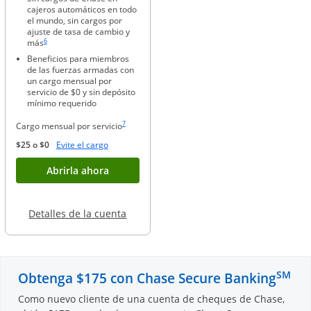
cajeros automáticos en todo
el mundo, sin cargos por
ajuste de tasa de cambio y
Enlace en la misma página a la referencia a pie de página
6
más
Beneficios para miembros
de las fuerzas armadas con
un cargo mensual por
servicio de $0 y sin depósito
mínimo requerido
Enlace en la misma página a la referencia a pie de página
7
Cargo mensual por servicio
Abre superposición
$25 o $0
Evite el cargo
Abre superposición
Abrirla ahora
Abre en una ventana nueva
Detalles de la cuenta
SM
Obtenga $175 con Chase Secure Banking
Como nuevo cliente de una cuenta de cheques de Chase,