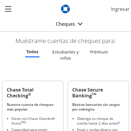
Muestra el menú lateral
Ingresar
Abre chase.com en una vent
Abre menú desplegable
Cheques
Muéstrame cuentas de cheques para:
Actualiza la página para mostrar las cuentas 
Todos
Actualiza l
Estudiantes y
Prémium
Actualiza la página para most
niños
Chase Total
Chase Secure
®
SM
Checking
Banking
Nuestra cuenta de cheques
Básicos bancarios sin cargos
más popular.
por sobregiro.
Viene con Chase Overdraft
Obtenga su cheque de
Enlace en la misma página a la referencia a pie de página
Enlace en 
SM
1
4
Assist
sueldo hasta 2 días antes
Capacidad para emitir
Envíe y reciba dinero con