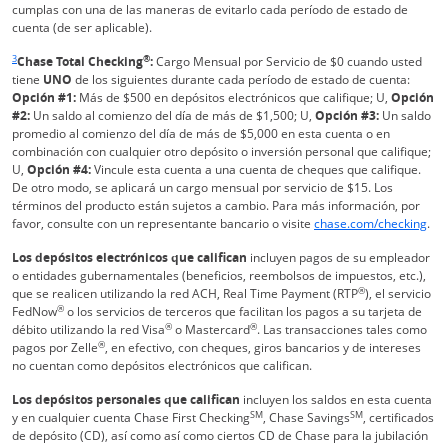
cumplas con una de las maneras de evitarlo cada período de estado de
cuenta (de ser aplicable).​
Enlace en la misma página Vuelve a la referencia a pie de página
3
®
Chase Total Checking
:
Cargo Mensual por Servicio de $0 cuando usted
tiene
UNO
de los siguientes durante cada período de estado de cuenta:
Opción #1:
Más de $500 en depósitos electrónicos que califique; U,
Opción
#2:
Un saldo al comienzo del día de más de $1,500; U,
Opción #3:
Un saldo
promedio al comienzo del día de más de $5,000 en esta cuenta o en
combinación con cualquier otro depósito o inversión personal que califique;
U,
Opción #4:
Vincule esta cuenta a una cuenta de cheques que califique.
De otro modo, se aplicará un cargo mensual por servicio de $15. Los
términos del producto están sujetos a cambio. Para más información, por
Act
favor, consulte con un representante bancario o visite
chase.com/checking
.
Los depósitos electrónicos que califican
incluyen pagos de su empleador
o entidades gubernamentales (beneficios, reembolsos de impuestos, etc.),
®
que se realicen utilizando la red ACH, Real Time Payment (RTP
), el servicio
®
FedNow
o los servicios de terceros que facilitan los pagos a su tarjeta de
®
®
débito utilizando la red Visa
o Mastercard
. Las transacciones tales como
®
pagos por Zelle
, en efectivo, con cheques, giros bancarios y de intereses
no cuentan como depósitos electrónicos que califican.
Los depósitos personales que califican
incluyen los saldos en esta cuenta
SM
SM
y en cualquier cuenta Chase First Checking
, Chase Savings
, certificados
de depósito (CD), así como así como ciertos CD de Chase para la jubilación