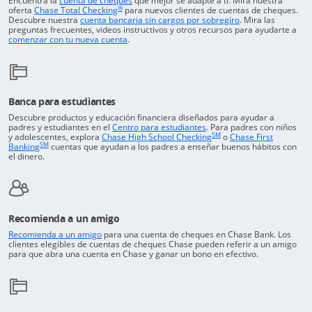
Encuentra la
cuenta de cheques
que mejor se adapte a ti. Mira nuestra
®
Abre superposición
oferta
Chase Total Checking
para nuevos clientes de cuentas de cheques.
Abre en una venta
Descubre nuestra
cuenta bancaria sin cargos por sobregiro
. Mira las
preguntas frecuentes, videos instructivos y otros recursos para ayudarte a
Abre en una ventana nueva
comenzar con tu nueva cuenta
.
Banca para estudiantes
Descubre productos y educación financiera diseñados para ayudar a
Abre superposición
padres y estudiantes en el
Centro para estudiantes
. Para padres con niños
SM
Abre en una ventana n
y adolescentes, explora
Chase High School Checking
o
Chase First
SM
Abre superposición
Abre en una ventana nueva
Banking
cuentas que ayudan a los padres a enseñar buenos hábitos con
el dinero.
Recomienda a un amigo
Abre superposición
Recomienda a un amigo
para una cuenta de cheques en Chase Bank. Los
clientes elegibles de cuentas de cheques Chase pueden referir a un amigo
para que abra una cuenta en Chase y ganar un bono en efectivo.