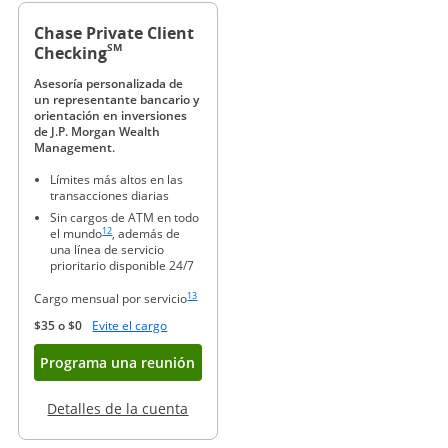
Chase Private Client
SM
Checking
Asesoría personalizada de
un representante bancario y
orientación en inversiones
de J.P. Morgan Wealth
Management.
Límites más altos en las
transacciones diarias
Sin cargos de ATM en todo
Enlace en la misma página a la referencia a pie de página
12
el mundo
, además de
una línea de servicio
prioritario disponible 24/7
Enlace en la misma página a la referencia a pie de página
13
Cargo mensual por servicio
Abre superposición
$35 o $0
Evite el cargo
Abre superposición
Programa una reunión
Abre superposición
Detalles de la cuenta