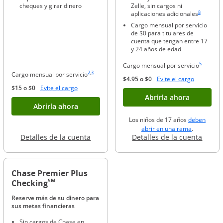
cheques y girar dinero
Zelle, sin cargos ni
Enlace en la
8
aplicaciones adicionales
Cargo mensual por servicio
de $0 para titulares de
cuenta que tengan entre 17
y 24 años de edad
Enlace en l
5
Cargo mensual por servicio
Enlace en la misma página a la referencia a pie de página
Enlace en la misma página a la referencia a pie de página
2
,
3
Cargo mensual por servicio
Abre supe
$4.95 o $0
Evite el cargo
Abre superposición
$15 o $0
Evite el cargo
Abre supe
Abrirla ahora
Abre superposición
Abrirla ahora
Los niños de 17 años
deben
Abre en un
abrir en una rama
.
Abre en una ventana nueva
Abre 
Detalles de la cuenta
Detalles de la cuenta
Chase Premier Plus
SM
Checking
Reserve más de su dinero para
sus metas financieras
Sin cargos de Chase en