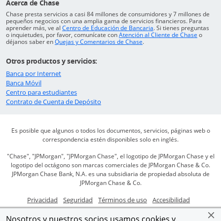
Acerca de Chase
Chase presta servicios a casi 84 millones de consumidores y 7 millones de
pequeños negocios con una amplia gama de servicios financieros. Para
Abre superposición
aprender más, ve al
Centro de Educación de Bancaria
. Si tienes preguntas
Abre en 
o inquietudes, por favor, comunícate con
Atención al Cliente de Chase
o
Abre en una ventana nueva
déjanos saber en
Quejas y Comentarios de Chase
.
Otros productos y servicios:
Abre en una ventana nueva
Banca por Internet
Abre en una ventana nueva
Banca Móvil
Abre superposición
Centro para estudiantes
Abre en una ventana nueva
Contrato de Cuenta de Depósito
Es posible que algunos o todos los documentos, servicios, páginas web o
correspondencia estén disponibles solo en inglés.
"Chase", "JPMorgan", "JPMorgan Chase", el logotipo de JPMorgan Chase y el
logotipo del octágono son marcas comerciales de JPMorgan Chase & Co.
JPMorgan Chase Bank, N.A. es una subsidiaria de propiedad absoluta de
JPMorgan Chase & Co.
Abre en una ventana nueva
Abre en una ventana nueva
Abre en una ventana nue
Abre en u
Privacidad
Seguridad
Términos de uso
Accesibilidad
Abre superposición
Abre en una vent
Abre 
Ayuda para propietarios de vivienda
Mapa del sitio
AdChoices
Nosotros y nuestros socios usamos cookies y