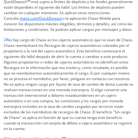
SM
QuickDeposit
está sujeto a límites de depósito y los fondos generalmente
están disponibles el siguiente día hábil. Los límites de depósito pueden
cambiar en cualquier momento. Se aplican otras restricciones.
Abre en una ventana nueva
Consulte
chase.com/QuickDeposit
o la aplicación Chase Mobile para
conocer los dispositivos móviles elegibles, términos y detalles, así como las
limitaciones y condiciones. Se podrían aplicar cargos por mensajes y datos.
Enlace en la misma página Vuelve a la referencia a pie de página
12
No hay cargo de Chase en los cajeros automáticos que no sean de Chase.
Chase reembolsará los Recargos de cajeros automáticos cobrados por el
propietario o la red del cajero automático. Este beneficio comenzará el
siguiente día hábil después de abrir la cuenta o cambiar a este producto.
Algunos propietarios o redes de cajeros automáticos no identifican estos
Recargos en la información que nos envían y, como resultado, es posible
que no reembolsemos automáticamente el cargo. Si por cualquier motivo
no se procesa el reembolso, por favor, póngase en contacto con nosotros.
No se aplica ningún cargo por Ajuste de tasa de cambio de divisa cuando se
realizan transacciones en una moneda extranjera. Si elige convertir una
transacción internacional a dólares estadounidenses en un cajero
automático o en una compra, las comisiones y los cargos por moneda
extranjera incluidos en la tasa de cambio cargados por terceros están
excluidos de los reembolsos de recargos de Chase. El beneficio "Sin cargo
de Chase" se aplica en función de que su cuenta tenga este beneficio
cuando la transacción con tarjeta de débito o cajero automático se registre
en la cuenta.
Enlace en la misma página Vuelve a la referencia a pie de página