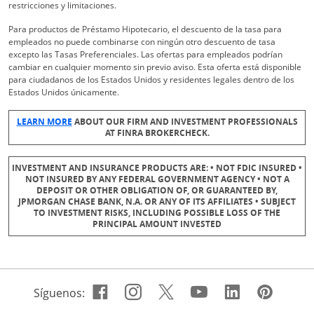
restricciones y limitaciones.
Para productos de Préstamo Hipotecario, el descuento de la tasa para
empleados no puede combinarse con ningún otro descuento de tasa
excepto las Tasas Preferenciales. Las ofertas para empleados podrían
cambiar en cualquier momento sin previo aviso. Esta oferta está disponible
para ciudadanos de los Estados Unidos y residentes legales dentro de los
Estados Unidos únicamente.
Abre superposición
LEARN MORE
ABOUT OUR FIRM AND INVESTMENT PROFESSIONALS
AT FINRA BROKERCHECK.
INVESTMENT AND INSURANCE PRODUCTS ARE: • NOT FDIC INSURED •
NOT INSURED BY ANY FEDERAL GOVERNMENT AGENCY • NOT A
DEPOSIT OR OTHER OBLIGATION OF, OR GUARANTEED BY,
JPMORGAN CHASE BANK, N.A. OR ANY OF ITS AFFILIATES • SUBJECT
TO INVESTMENT RISKS, INCLUDING POSSIBLE LOSS OF THE
PRINCIPAL AMOUNT INVESTED
Facebook icon links to Cha
Abre superposición
Instagram icon links t
Abre superposición
Twitter icon links 
Abre superposici
Youtube icon 
Abre superpo
Linkedin 
Abre sup
Pinte
Abre
Síguenos: